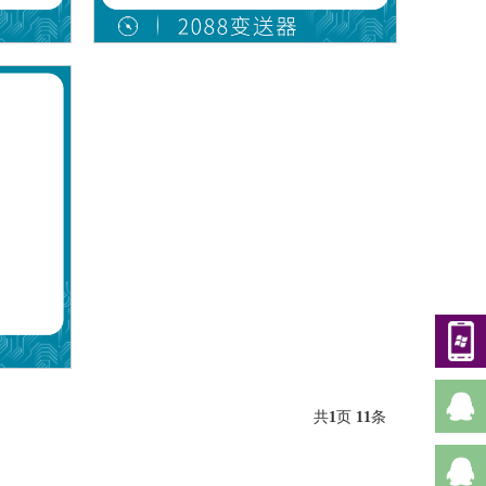
共
1
页
11
条